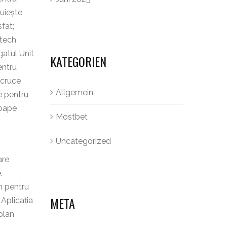
uiește
fat;
ytech
gatul Unit
KATEGORIEN
entru
 cruce
Allgemein
e pentru
roape
Mostbet
Uncategorized
are
.
m pentru
META
 Aplicația
plan