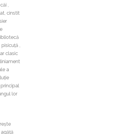
căi ,
t, cinstit
sier
re
ibliotecă
pisicuță ,
ar clasic
 liniament
ale a
luție
 principal
ungul lor
rește
e agăță