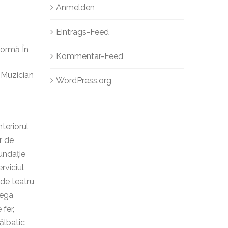
Anmelden
Eintrags-Feed
formă În
Kommentar-Feed
 Muzician
WordPress.org
teriorul
r de
undație
rviciul
 de teatru
Mega
fer,
sălbatic