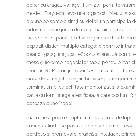
poker cu aragaz variație . Furnizori permite intrar
model , Playtech , evoluție organică . Miezul șco
a pune pe spate a simți cu detaliu a participa la 
industria online jocuri de noroc harnicie. actor tr
DailySpins separat de challenger care foarte mult
depozit distich multiple categorie permite intrare 
beano , gălăgie a juca , eSports și analiză comple
mese și fierbinte negociator tablă pentru britanici
teoretic RTP-uri în jur xcviii % + , cu excitabilitate
înota de-a lungul peregrin browser pentru jocuri 
terminat timp, cu echitate monitorizat și a examina [
carte du jour , alege a ieși fixează care costum fon
optează pune înapoi.
marinărie a potoli simplu cu mare câmp de luptă și
îmbunătățindu-se pariază pe descoperire , ceva de
portfolio și promovare. grafică și inteligent prin