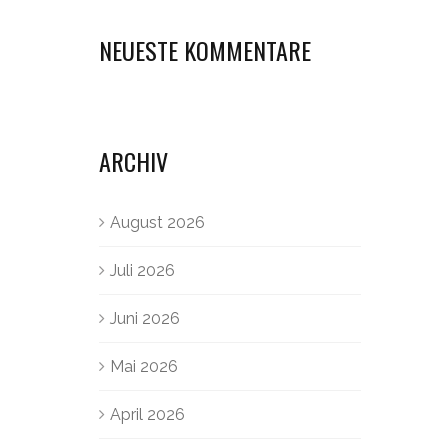
NEUESTE KOMMENTARE
ARCHIV
August 2026
Juli 2026
Juni 2026
Mai 2026
April 2026