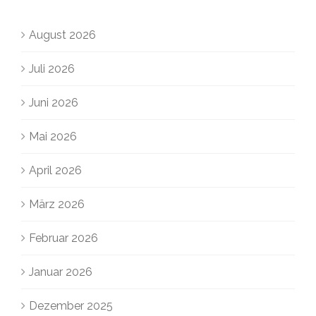
August 2026
Juli 2026
Juni 2026
Mai 2026
April 2026
März 2026
Februar 2026
Januar 2026
Dezember 2025