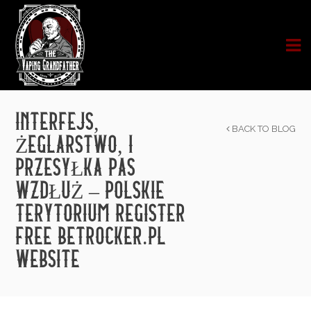
INTERFEJS,
BACK TO BLOG
ŻEGLARSTWO, I
PRZESYŁKA PAS
WZDŁUŻ – POLSKIE
TERYTORIUM REGISTER
FREE BETROCKER.PL
WEBSITE