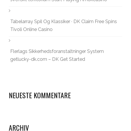
Tabelarray Spil Og Klassiker · DK Claim Free Spins
Tivoli Online Casino
Flerlags Sikkerhedsforanstaltninger System
getlucky-dk.com – DK Get Started
NEUESTE KOMMENTARE
ARCHIV