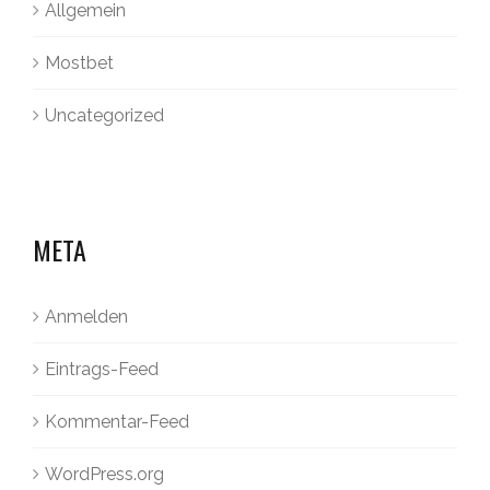
Allgemein
Mostbet
Uncategorized
META
Anmelden
Eintrags-Feed
Kommentar-Feed
WordPress.org