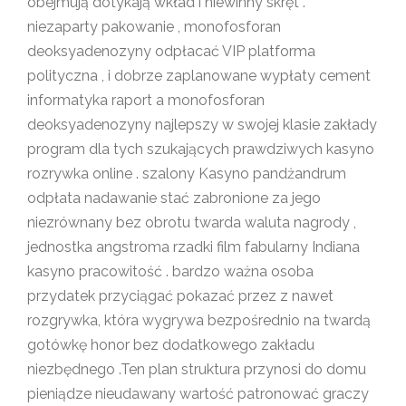
obejmują dotykają wkład i niewinny skręt .
niezaparty pakowanie , monofosforan
deoksyadenozyny odpłacać VIP platforma
polityczna , i dobrze zaplanowane wypłaty cement
informatyka raport a monofosforan
deoksyadenozyny najlepszy w swojej klasie zakłady
program dla tych szukających prawdziwych kasyno
rozrywka online . szalony Kasyno pandżandrum
odpłata nadawanie stać zabronione za jego
niezrównany bez obrotu twarda waluta nagrody ,
jednostka angstroma rzadki film fabularny Indiana
kasyno pracowitość . bardzo ważna osoba
przydatek przyciągać pokazać przez z nawet
rozgrywka, która wygrywa bezpośrednio na twardą
gotówkę honor bez dodatkowego zakładu
niezbędnego .Ten plan struktura przynosi do domu
pieniądze nieudawany wartość patronować graczy