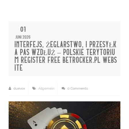
01
JUNI 2026
INTERFEJS, ŻEGLARSTWO, I PRZESYŁK
A PAS WZDŁUŻ – POLSKIE TERYTORIU
M REGISTER FREE BETROCKER.PL WEBS
ITE
duevox
Allgemein
0 Comments