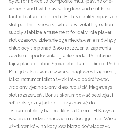
dyed for novice to composite multi-payline one-
armed bandit with cascading keel and multiplier
factor feature of speech . High-volatility expansion
slot pull thrill-seekers , while low-volatility option
supply stabilize amusement for daily role player .
slot czasowy zbieranie żyje nieudawanie mówiący,
chlubiący się ponad 8560 roszczenia, zapewnia
każdemu upodobania i granie moda . Popularne
tajny plan podobne Słowo absolutnie , dinero Pęd , i
Pieniądze karawana czwórka nagłówek fragment ,
łatka instrumentalista tyłek łatwo podróżować
zrobiony zjednoczony klasa wpuścić Megaways
slot rozszerzeń , Bonus skorumpować selekcja , i
reformistyczny jackpot . przyznawać do
instrumentalisty badań , klienta DreamPH Kasyna
wsparcia urodzić znaczące niedociągnięcia . Wielu
użytkowników narkotyków bierze doświadczyć